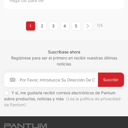
Haga clic para ver
1/5
1
2
3
4
5
Suscríbase ahora
Regístrese para ser el primero en recibir nuestras últimas
noticias
Suscribir
Y si, me gustaría recibir correos electrónicos de Pantum
sobre productos, noticias y más
《Lea la política de privacidad
de Pantum》