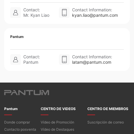
Contact:
Contact Information:
Mr. Kyan Liao
kyan.liao@pantum.com
Pantum
Contact:
Contact Information:
Pantum
latam@pantum.com
Pantum
CENTRO DE VIDEOS
CENTRO DE MIEMBROS
Donde comprar
Vídeo de Promoción
Suscripción de correo
Contacto posventa
Vídeo de Destaques