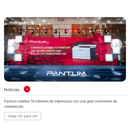
Noticias
No
Pantum celebra 18 millones de impresoras con una gran ceremonia de
Se
ria
celebración.
lá
im
Haga clic para ver