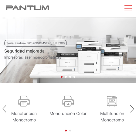
Serie Pantum BP5200/BM5220/BM5300
Seguridad mejorada
Impresoras láser monocromáticas
Monofunción
Monofunción Color
Multifunción
Monocromo
Monocromo