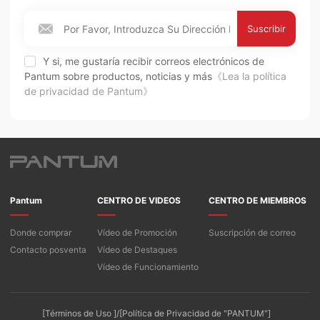
Suscribir
Y si, me gustaría recibir correos electrónicos de
Pantum sobre productos, noticias y más
《Lea la política
de privacidad de Pantum》
Pantum
CENTRO DE VIDEOS
CENTRO DE MIEMBROS
Donde comprar
Vídeo de Promoción
Suscripción de correo
Contacto posventa
Vídeo de Destaques
Vídeo de Funcionamiento
[Términos de Uso ]/[Política de Privacidad de "PANTUM"]