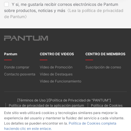
Y si, me gustaría recibir correos electrónicos de Pantum
sobre productos, noticias y más
《Lea la política de privacidad
de Pantum》
Pantum
CENTRO DE VIDEOS
CENTRO DE MIEMBROS
Donde comprar
Vídeo de Promoción
Suscripción de correo
Contacto posventa
Vídeo de Destaques
Vídeo de Funcionamiento
[Términos de Uso ]/[Política de Privacidad de "PANTUM"]
Política de privacidad de la aplicación pantum
Política de Cookies
Este sitio web utilizará cookies y tecnologías similares para mejorar la
experiencia del usuario y mantener la fluidez del servicio a cada visitante.
Los detalles se pueden encontrar en la.
Política de Cookies completa
haciendo clic en este enlace.