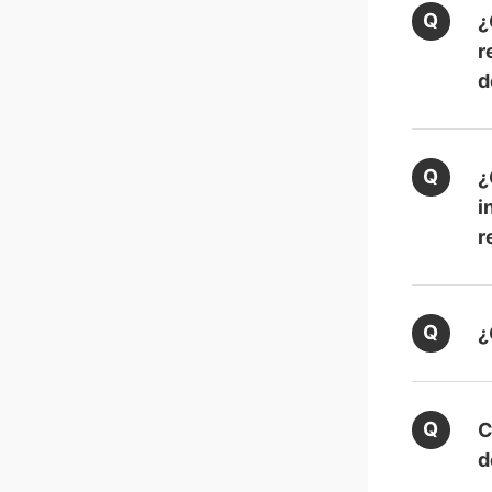
¿
r
d
¿
i
r
¿
C
d