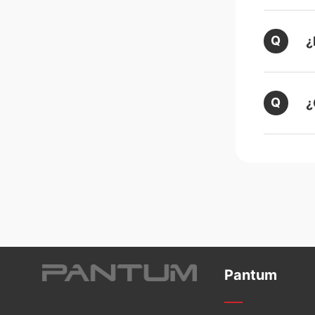
¿
¿
Pantum